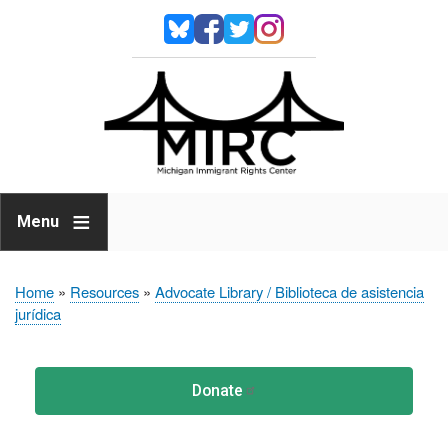
Skip to main content
Image
Image
Image
Image
Michiga
Immigra
Rights
Center
Menu
Home
Resources
Advocate Library / Biblioteca de asistencia
Breadcrumb
jurídica
Donate