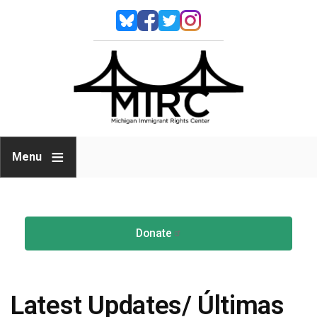
Skip to main content
Image
Image
Image
Image
Michiga
Immigra
Rights
Center
Menu
Donate
Latest Updates/ Últimas